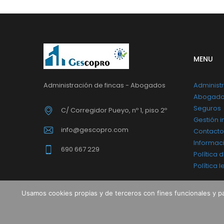
MENU
Administración de fincas - Abogados
Administr
Abogad
Seguros
C/ Corregidor Pueyo, nº 1, piso 2º
Gestión i
info@gescopro.com
Contacto
Informaci
690 667 229
Política 
Política 
Usamos cookies propias y de terceros con fines funcionales y p