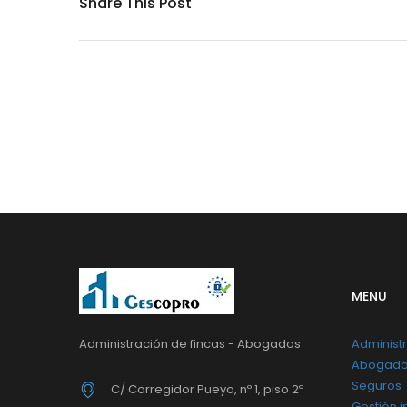
Share This Post
MENU
Administración de fincas - Abogados
Administr
Abogad
Seguros
C/ Corregidor Pueyo, nº 1, piso 2º
Gestión i