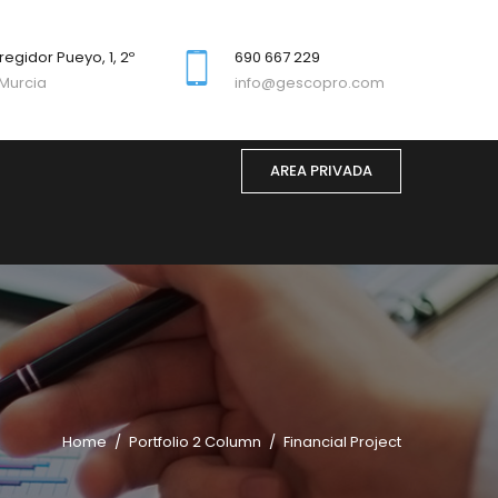
regidor Pueyo, 1, 2º
690 667 229
Murcia
info@gescopro.com
AREA PRIVADA
Home
Portfolio 2 Column
Financial Project