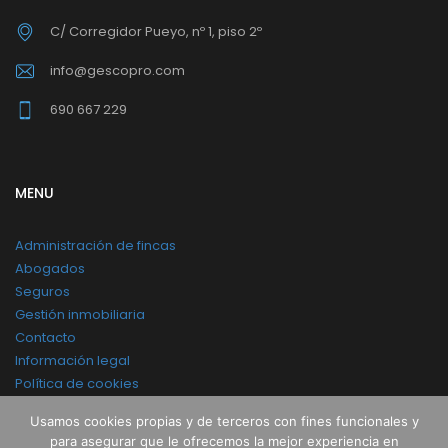
C/ Corregidor Pueyo, nº 1, piso 2º
info@gescopro.com
690 667 229
MENU
Administración de fincas
Abogados
Seguros
Gestión inmobiliaria
Contacto
Información legal
Política de cookies
Política legal y privacidad
Usamos cookies propias y de terceros con fines funcionales y
para asegurar que le ofrecemos la mejor experiencia en