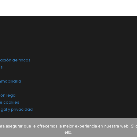
ación de fincas
os
nmobiliaria
ón legal
de cookies
legal y privacidad
ara asegurar que le ofrecemos la mejor experiencia en nuestra web. Si
ello.