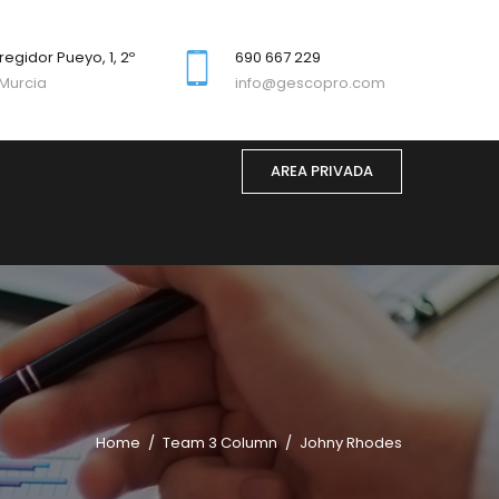
regidor Pueyo, 1, 2º
690 667 229
Murcia
info@gescopro.com
AREA PRIVADA
Home
Team 3 Column
Johny Rhodes